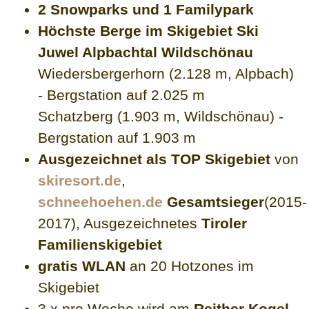
2 Snowparks und 1 Familypark
Höchste Berge im Skigebiet Ski
Juwel Alpbachtal Wildschönau
Wiedersbergerhorn (2.128 m, Alpbach)
- Bergstation auf 2.025 m
Schatzberg (1.903 m, Wildschönau) -
Bergstation auf 1.903 m
Ausgezeichnet als TOP Skigebiet
von
skiresort.de
,
schneehoehen.de
Gesamtsieger
(2015-
2017), Ausgezeichnetes
Tiroler
Familienskigebiet
gratis WLAN
an 20 Hotzones im
Skigebiet
3 x pro Woche wird am
Reither Kogel